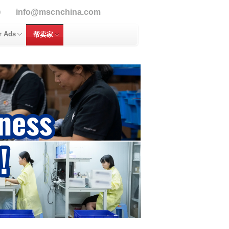
info@mscnchina.com
9
r Ads
帮卖家