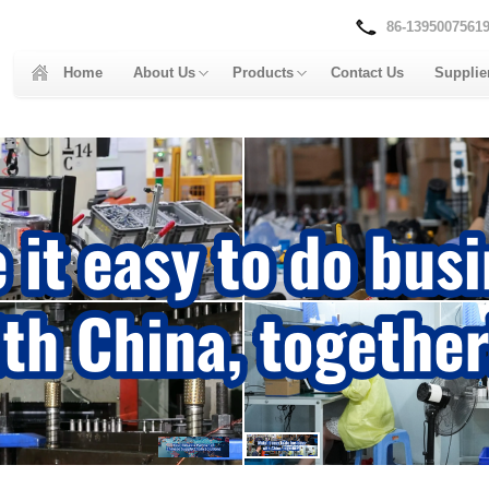
86-1395007561
Home
About Us
Products
Contact Us
Supplie