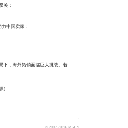
双关：
助力中国卖家：
景下，海外拓销面临巨大挑战。若
源）
© 2007~2026 MSCN