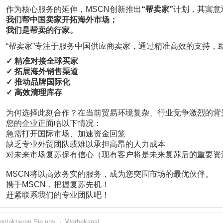
作为核心服务的延伸，MSCN创新推出
“
帮卖家”
计划，其寓意
我们
帮中国卖家
开拓海外市场；
我们是
帮卖的行家
。
“帮卖家”
专注于服务中国供应商卖家，通过精准高效的支持，
✓
精准对接全球买家
✓ 拓展海外销售渠道
✓ 推动品牌国际化
✓ 高效清理库存
为何选择此刻合作？在当前贸易环境复杂、行业竞争激烈的背
您的企业正面临以下情况：
急需打开国际市场、加速资金回笼
缺乏专业外贸团队或难以承担高昂的人力成本
对未来市场复苏保有信心（现有客户将是未来复苏后的重要资
MSCN将以高效务实的服务，成为您突围市场的最优伙伴。
携手MSCN，把握复苏先机！
赶紧联系我们的专业团队吧！
ontaktieren Sie uns
·
Werbekanal